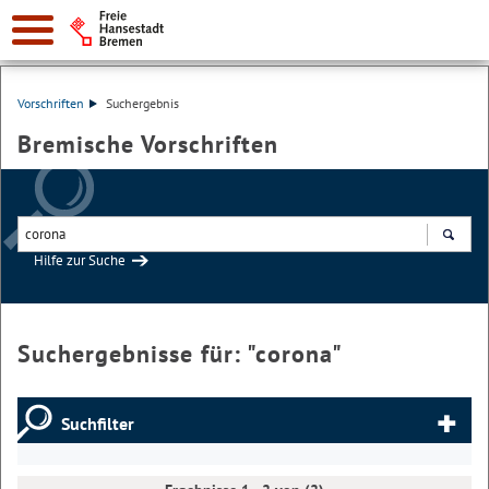
Vorschriften
Suchergebnis
Bremische Vorschriften
Hilfe zur Suche
Suchen
Suchergebnisse für: "
corona
"
Suchfilter