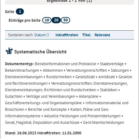
Ergebnisse 1 - 1 von (1)
1
Seite
10
20
50
Einträge pro Seite
Sortieren nach:
Datum
Inkrafttreten
Titel
Relevanz
Systematische Übersicht
Dokumententyp:
Beiratsinformationen und Protokolle
• Staatsverträge
•
Bekanntmachungen
• Abkommen
• Verwaltungsvorschriften
• Satzungen
•
Dienstvereinbarungen
• Rundschreiben
• Gesetzblatt
• Amtsblatt
• Gesetze
und Rechtsverordnungen
• Verwaltungsvorschriften, Dienstanweisungen,
Dienstvereinbarungen, Richtlinien und Rundschreiben
• Statistiken
•
Gutachten
• Verträge und Vereinbarungen
• Aktenpläne
•
Geschäftsverteilungs- und Organisationspläne
• Informationsmaterial und
Broschüren
• Berichte und Konzepte
• Karten, Pläne und Geo-
Informationssysteme
• Aktuelle Meldungen und Pressemitteilungen
•
Senat, Magistrat, Deputation und Ausschüsse
• Gerichtsentscheidungen
Stand: 26.06.2023 Inkrafttreten: 11.01.2000