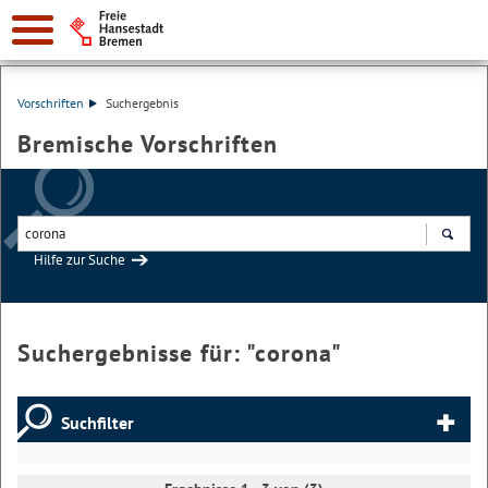
Vorschriften
Suchergebnis
Bremische Vorschriften
Hilfe zur Suche
Suchen
Suchergebnisse für: "
corona
"
Suchfilter