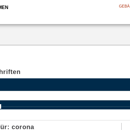
GEBÄ
MEN
riften
e
für:
corona