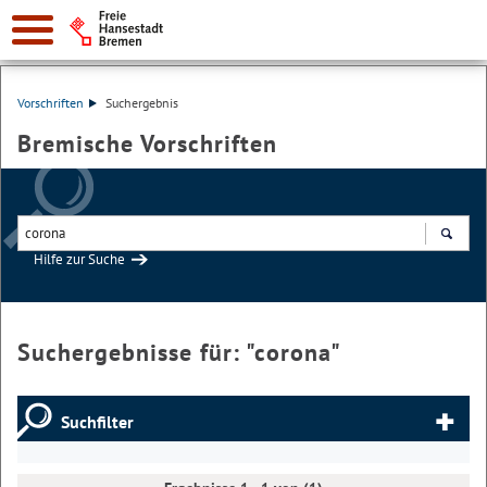
Vorschriften
Suchergebnis
Bremische Vorschriften
Hilfe zur Suche
Suchen
Suchergebnisse für: "
corona
"
Suchfilter