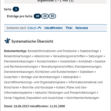
Ergebnisse 1 - 1 von (1)
1
Seite
10
20
50
Einträge pro Seite
Sortieren nach:
Datum
Inkrafttreten
Titel
Relevanz
Systematische Übersicht
Dokumententyp:
Beiratsinformationen und Protokolle
• Staatsverträge
•
Bekanntmachungen
• Abkommen
• Verwaltungsvorschriften
• Satzungen
•
Dienstvereinbarungen
• Rundschreiben
• Gesetzblatt
• Amtsblatt
• Gesetze
und Rechtsverordnungen
• Verwaltungsvorschriften, Dienstanweisungen,
Dienstvereinbarungen, Richtlinien und Rundschreiben
• Statistiken
•
Gutachten
• Verträge und Vereinbarungen
• Aktenpläne
•
Geschäftsverteilungs- und Organisationspläne
• Informationsmaterial und
Broschüren
• Berichte und Konzepte
• Karten, Pläne und Geo-
Informationssysteme
• Aktuelle Meldungen und Pressemitteilungen
•
Senat, Magistrat, Deputation und Ausschüsse
• Gerichtsentscheidungen
Stand: 26.06.2023 Inkrafttreten: 11.01.2000