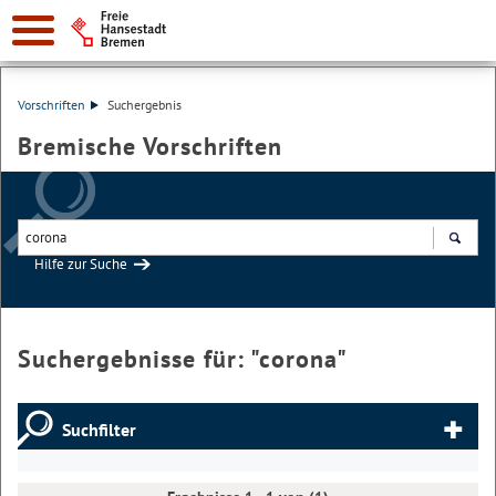
Vorschriften
Suchergebnis
Bremische Vorschriften
Hilfe zur Suche
Suchen
Suchergebnisse für: "
corona
"
Suchfilter