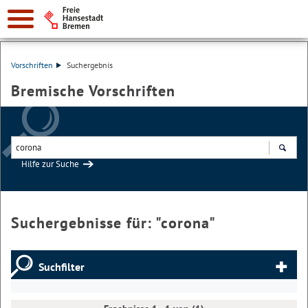
Vorschriften
Suchergebnis
Bremische Vorschriften
Hilfe zur Suche
Suchen
Suchergebnisse für: "
corona
"
Suchfilter