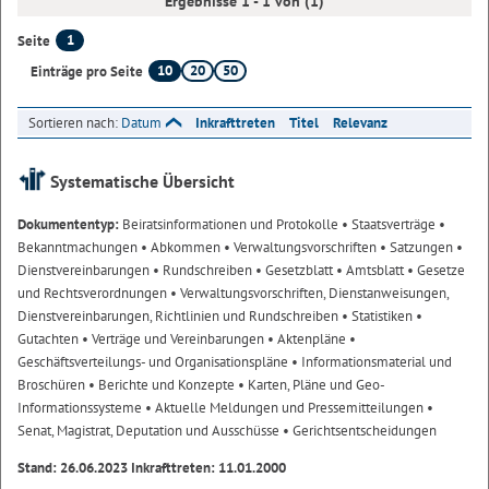
Ergebnisse 1 - 1 von (1)
1
Seite
10
20
50
Einträge pro Seite
Sortieren nach:
Datum
Inkrafttreten
Titel
Relevanz
Systematische Übersicht
Dokumententyp:
Beiratsinformationen und Protokolle
• Staatsverträge
•
Bekanntmachungen
• Abkommen
• Verwaltungsvorschriften
• Satzungen
•
Dienstvereinbarungen
• Rundschreiben
• Gesetzblatt
• Amtsblatt
• Gesetze
und Rechtsverordnungen
• Verwaltungsvorschriften, Dienstanweisungen,
Dienstvereinbarungen, Richtlinien und Rundschreiben
• Statistiken
•
Gutachten
• Verträge und Vereinbarungen
• Aktenpläne
•
Geschäftsverteilungs- und Organisationspläne
• Informationsmaterial und
Broschüren
• Berichte und Konzepte
• Karten, Pläne und Geo-
Informationssysteme
• Aktuelle Meldungen und Pressemitteilungen
•
Senat, Magistrat, Deputation und Ausschüsse
• Gerichtsentscheidungen
Stand: 26.06.2023 Inkrafttreten: 11.01.2000