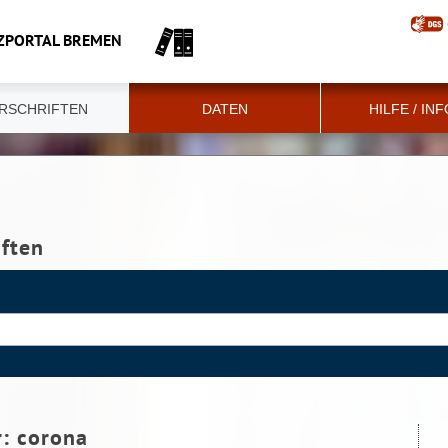
ZPORTAL BREMEN
RSCHRIFTEN
DATEN
HILFE / IN
iften
r:
corona