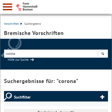
Vorschriften
Suchergebnis
Bremische Vorschriften
Hilfe zur Suche
Suchen
Suchergebnisse für: "
corona
"
Suchfilter