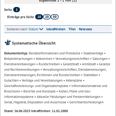
Ergebnisse 1 - 1 von (1)
1
Seite
10
20
50
Einträge pro Seite
Sortieren nach:
Datum
Inkrafttreten
Titel
Relevanz
Systematische Übersicht
Dokumententyp:
Beiratsinformationen und Protokolle
• Staatsverträge
•
Bekanntmachungen
• Abkommen
• Verwaltungsvorschriften
• Satzungen
•
Dienstvereinbarungen
• Rundschreiben
• Gesetzblatt
• Amtsblatt
• Gesetze
und Rechtsverordnungen
• Verwaltungsvorschriften, Dienstanweisungen,
Dienstvereinbarungen, Richtlinien und Rundschreiben
• Statistiken
•
Gutachten
• Verträge und Vereinbarungen
• Aktenpläne
•
Geschäftsverteilungs- und Organisationspläne
• Informationsmaterial und
Broschüren
• Berichte und Konzepte
• Karten, Pläne und Geo-
Informationssysteme
• Aktuelle Meldungen und Pressemitteilungen
•
Senat, Magistrat, Deputation und Ausschüsse
• Gerichtsentscheidungen
Stand: 26.06.2023 Inkrafttreten: 11.01.2000