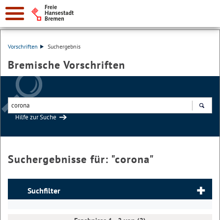
Vorschriften
Suchergebnis
Bremische Vorschriften
Hilfe zur Suche
Suchen
Suchergebnisse für: "
corona
"
Suchfilter