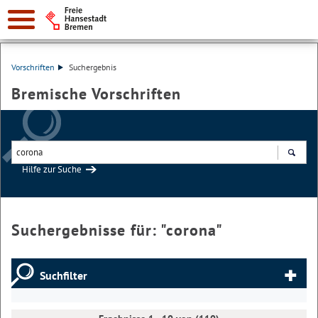
Vorschriften
Suchergebnis
Bremische Vorschriften
Hilfe zur Suche
Suchen
Suchergebnisse für: "
corona
"
Suchfilter