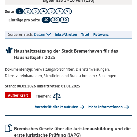
Ergebnisse 1 - 10 von (110)
1
2
3
4
5
Seite
10
20
50
Einträge pro Seite
Sortieren nach:
Datum
Inkrafttreten
Titel
Relevanz
Haushaltssatzung der Stadt Bremerhaven für das
Haushaltsjahr 2025
Dokumententyp:
Verwaltungsvorschriften, Dienstanweisungen,
Dienstvereinbarungen, Richtlinien und Rundschreiben
• Satzungen
Stand: 08.01.2026 Inkrafttreten: 01.01.2025
Außer Kraft
Themen:
Vorschrift direkt aufrufen
Mehr Informationen
Bremisches Gesetz über die Juristenausbildung und die
erste juristische Prüfung (JAPG)