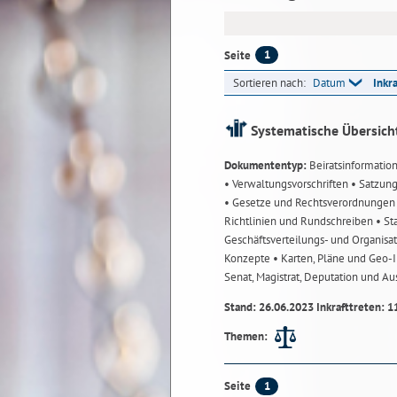
1
Seite
Sortieren nach:
Datum
Inkr
Systematische Übersich
Dokumententyp:
Beiratsinformatio
• Verwaltungsvorschriften
• Satzun
• Gesetze und Rechtsverordnunge
Richtlinien und Rundschreiben
• St
Geschäftsverteilungs- und Organisa
Konzepte
• Karten, Pläne und Geo
Senat, Magistrat, Deputation und A
Stand: 26.06.2023 Inkrafttreten: 1
Themen:
1
Seite