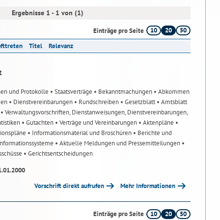
Ergebnisse 1 - 1 von (1)
10
20
50
Einträge pro Seite
afttreten
Titel
Relevanz
t
nen und Protokolle
• Staatsverträge
• Bekanntmachungen
• Abkommen
gen
• Dienstvereinbarungen
• Rundschreiben
• Gesetzblatt
• Amtsblatt
n
• Verwaltungsvorschriften, Dienstanweisungen, Dienstvereinbarungen,
atistiken
• Gutachten
• Verträge und Vereinbarungen
• Aktenpläne
•
tionspläne
• Informationsmaterial und Broschüren
• Berichte und
-Informationssysteme
• Aktuelle Meldungen und Pressemitteilungen
•
usschüsse
• Gerichtsentscheidungen
1.01.2000
Vorschrift direkt aufrufen
Mehr Informationen
10
20
50
Einträge pro Seite