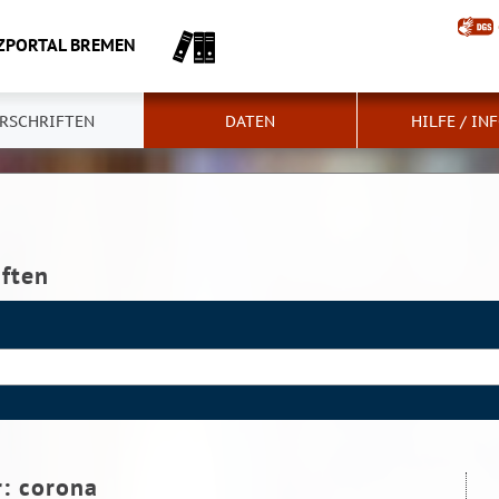
ZPORTAL BREMEN
RSCHRIFTEN
DATEN
HILFE / IN
iften
r:
corona