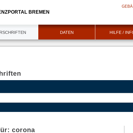
GEBÄ
ENZPORTAL BREMEN
RSCHRIFTEN
DATEN
HILFE / IN
riften
für:
corona