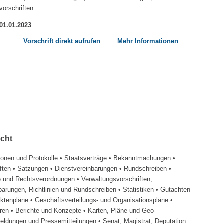
vorschriften
 01.01.2023
Vorschrift direkt aufrufen
Mehr Informationen
icht
ionen und Protokolle
• Staatsverträge
• Bekanntmachungen
•
iften
• Satzungen
• Dienstvereinbarungen
• Rundschreiben
•
e und Rechtsverordnungen
• Verwaltungsvorschriften,
barungen, Richtlinien und Rundschreiben
• Statistiken
• Gutachten
Aktenpläne
• Geschäftsverteilungs- und Organisationspläne
•
üren
• Berichte und Konzepte
• Karten, Pläne und Geo-
Meldungen und Pressemitteilungen
• Senat, Magistrat, Deputation