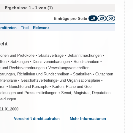
Ergebnisse 1 - 1 von (1)
10
20
50
Einträge pro Seite
rafttreten
Titel
Relevanz
icht
ionen und Protokolle
• Staatsverträge
• Bekanntmachungen
•
iften
• Satzungen
• Dienstvereinbarungen
• Rundschreiben
•
e und Rechtsverordnungen
• Verwaltungsvorschriften,
barungen, Richtlinien und Rundschreiben
• Statistiken
• Gutachten
Aktenpläne
• Geschäftsverteilungs- und Organisationspläne
•
üren
• Berichte und Konzepte
• Karten, Pläne und Geo-
Meldungen und Pressemitteilungen
• Senat, Magistrat, Deputation
heidungen
 11.01.2000
Vorschrift direkt aufrufen
Mehr Informationen