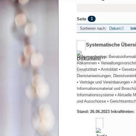
1
Seite
Sortieren nach:
Datum
Ink
Systematische Übers
Dokumententyp:
Beiratsinformat
Abkommen
• Verwaltungsvorschr
Gesetzblatt
• Amtsblatt
• Gesetz
Dienstanweisungen, Dienstverein
• Verträge und Vereinbarungen
• 
Informationsmaterial und Brosch
Informationssysteme
• Aktuelle 
und Ausschüsse
• Gerichtsentsc
Stand: 26.06.2023 Inkrafttreten: