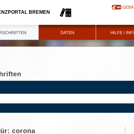
GEBÄ
ENZPORTAL BREMEN
RSCHRIFTEN
DATEN
HILFE / IN
riften
für:
corona