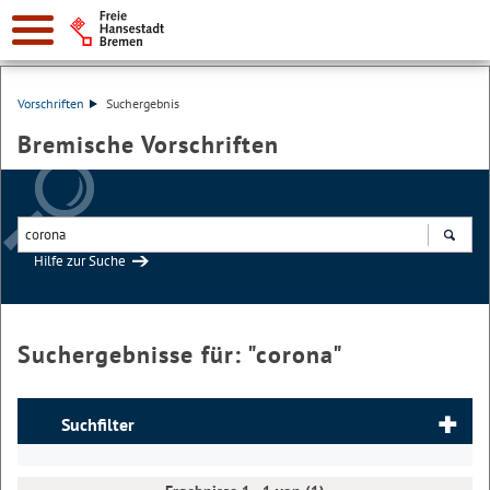
Vorschriften
Suchergebnis
Bremische Vorschriften
Hilfe zur Suche
Suchen
Suchergebnisse für: "
corona
"
Suchfilter