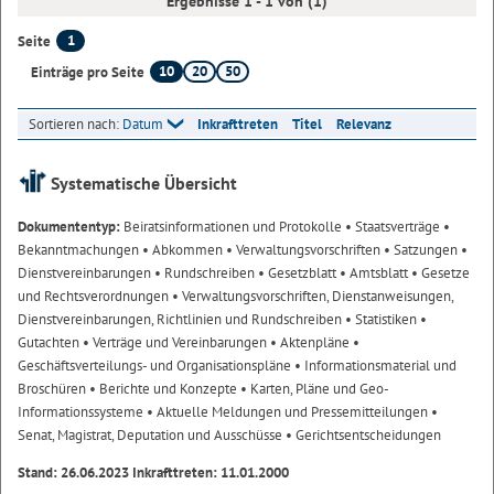
Ergebnisse 1 - 1 von (1)
1
Seite
10
20
50
Einträge pro Seite
Sortieren nach:
Datum
Inkrafttreten
Titel
Relevanz
Systematische Übersicht
Dokumententyp:
Beiratsinformationen und Protokolle
• Staatsverträge
•
Bekanntmachungen
• Abkommen
• Verwaltungsvorschriften
• Satzungen
•
Dienstvereinbarungen
• Rundschreiben
• Gesetzblatt
• Amtsblatt
• Gesetze
und Rechtsverordnungen
• Verwaltungsvorschriften, Dienstanweisungen,
Dienstvereinbarungen, Richtlinien und Rundschreiben
• Statistiken
•
Gutachten
• Verträge und Vereinbarungen
• Aktenpläne
•
Geschäftsverteilungs- und Organisationspläne
• Informationsmaterial und
Broschüren
• Berichte und Konzepte
• Karten, Pläne und Geo-
Informationssysteme
• Aktuelle Meldungen und Pressemitteilungen
•
Senat, Magistrat, Deputation und Ausschüsse
• Gerichtsentscheidungen
Stand: 26.06.2023 Inkrafttreten: 11.01.2000