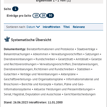
Ergebnisse 1 - 1 von (1)
1
Seite
10
20
50
Einträge pro Seite
Sortieren nach:
Datum
Inkrafttreten
Titel
Relevanz
Systematische Übersicht
Dokumententyp:
Beiratsinformationen und Protokolle
• Staatsverträge
•
Bekanntmachungen
• Abkommen
• Verwaltungsvorschriften
• Satzungen
•
Dienstvereinbarungen
• Rundschreiben
• Gesetzblatt
• Amtsblatt
• Gesetze
und Rechtsverordnungen
• Verwaltungsvorschriften, Dienstanweisungen,
Dienstvereinbarungen, Richtlinien und Rundschreiben
• Statistiken
•
Gutachten
• Verträge und Vereinbarungen
• Aktenpläne
•
Geschäftsverteilungs- und Organisationspläne
• Informationsmaterial und
Broschüren
• Berichte und Konzepte
• Karten, Pläne und Geo-
Informationssysteme
• Aktuelle Meldungen und Pressemitteilungen
•
Senat, Magistrat, Deputation und Ausschüsse
• Gerichtsentscheidungen
Stand: 26.06.2023 Inkrafttreten: 11.01.2000