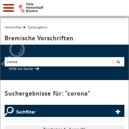
Vorschriften
Suchergebnis
Bremische Vorschriften
Hilfe zur Suche
Suchen
Suchergebnisse für: "
corona
"
Suchfilter