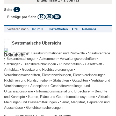
Ergebnisse 1 - 1 von (1)
1
Seite
10
20
50
Einträge pro Seite
Sortieren nach:
Datum
Inkrafttreten
Titel
Relevanz
Systematische Übersicht
Dokumententyp:
Beiratsinformationen und Protokolle
• Staatsverträge
• Bekanntmachungen
• Abkommen
• Verwaltungsvorschriften
•
Satzungen
• Dienstvereinbarungen
• Rundschreiben
• Gesetzblatt
•
Amtsblatt
• Gesetze und Rechtsverordnungen
•
Verwaltungsvorschriften, Dienstanweisungen, Dienstvereinbarungen,
Richtlinien und Rundschreiben
• Statistiken
• Gutachten
• Verträge und
Vereinbarungen
• Aktenpläne
• Geschäftsverteilungs- und
Organisationspläne
• Informationsmaterial und Broschüren
• Berichte
und Konzepte
• Karten, Pläne und Geo-Informationssysteme
• Aktuelle
Meldungen und Pressemitteilungen
• Senat, Magistrat, Deputation und
Ausschüsse
• Gerichtsentscheidungen