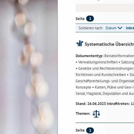
1
Seite
Sortieren nach:
Datum
Inkr
Systematische Übersich
Dokumententyp:
Beiratsinformatio
• Verwaltungsvorschriften
• Satzun
• Gesetze und Rechtsverordnunge
Richtlinien und Rundschreiben
• St
Geschäftsverteilungs- und Organisa
Konzepte
• Karten, Pläne und Geo
Senat, Magistrat, Deputation und A
Stand: 26.06.2023 Inkrafttreten: 1
Themen:
1
Seite