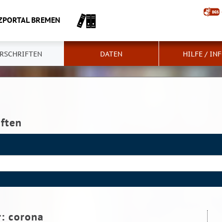
ZPORTAL BREMEN
RSCHRIFTEN
DATEN
HILFE / IN
iften
r:
corona