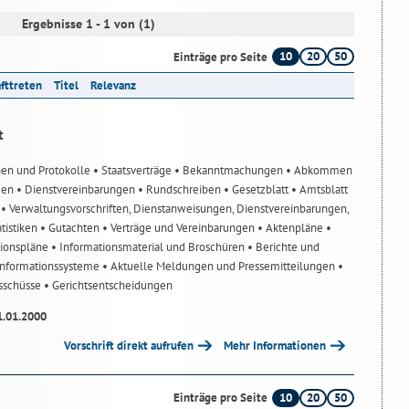
Ergebnisse 1 - 1 von (1)
10
20
50
Einträge pro Seite
afttreten
Titel
Relevanz
t
nen und Protokolle
• Staatsverträge
• Bekanntmachungen
• Abkommen
gen
• Dienstvereinbarungen
• Rundschreiben
• Gesetzblatt
• Amtsblatt
n
• Verwaltungsvorschriften, Dienstanweisungen, Dienstvereinbarungen,
atistiken
• Gutachten
• Verträge und Vereinbarungen
• Aktenpläne
•
tionspläne
• Informationsmaterial und Broschüren
• Berichte und
-Informationssysteme
• Aktuelle Meldungen und Pressemitteilungen
•
usschüsse
• Gerichtsentscheidungen
1.01.2000
Vorschrift direkt aufrufen
Mehr Informationen
10
20
50
Einträge pro Seite