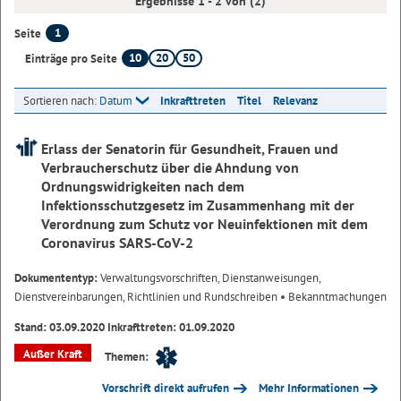
Ergebnisse 1 - 2 von (2)
1
Seite
10
20
50
Einträge pro Seite
Sortieren nach:
Datum
Inkrafttreten
Titel
Relevanz
Erlass der Senatorin für Gesundheit, Frauen und
Verbraucherschutz über die Ahndung von
Ordnungswidrigkeiten nach dem
Infektionsschutzgesetz im Zusammenhang mit der
Verordnung zum Schutz vor Neuinfektionen mit dem
Coronavirus SARS-CoV-2
Dokumententyp:
Verwaltungsvorschriften, Dienstanweisungen,
Dienstvereinbarungen, Richtlinien und Rundschreiben
• Bekanntmachungen
Stand: 03.09.2020 Inkrafttreten: 01.09.2020
Außer Kraft
Themen:
Vorschrift direkt aufrufen
Mehr Informationen