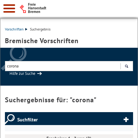
Vorschriften
Suchergebnis
Bremische Vorschriften
Hilfe zur Suche
Suchen
Suchergebnisse für: "
corona
"
Suchfilter