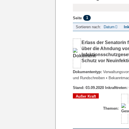
1
Seite
Sortieren nach:
Datum
Ink
Erlass der Senatorin
über die Ahndung vo
Infektionsschutzges
Schutz vor Neuinfek
Dokumententyp:
Verwaltungsvors
und Rundschreiben
• Bekanntma
Stand: 03.09.2020 Inkrafttreten:
Außer Kraft
Themen: