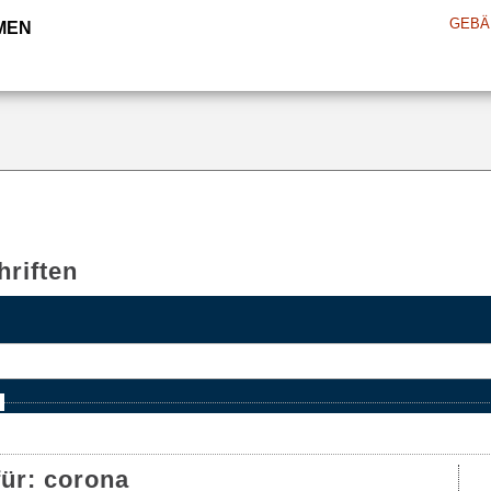
GEBÄ
MEN
riften
e
für:
corona