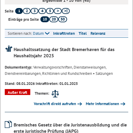
Ergebnisse 1 - 10 von (48)
1
2
3
4
5
Seite
10
20
50
Einträge pro Seite
Sortieren nach:
Datum
Inkrafttreten
Titel
Relevanz
Haushaltssatzung der Stadt Bremerhaven für das
Haushaltsjahr 2025
Dokumententyp:
Verwaltungsvorschriften, Dienstanweisungen,
Dienstvereinbarungen, Richtlinien und Rundschreiben
• Satzungen
Stand: 08.01.2026 Inkrafttreten: 01.01.2025
Außer Kraft
Themen:
Vorschrift direkt aufrufen
Mehr Informationen
Bremisches Gesetz über die Juristenausbildung und die
erste juristische Prüfung (JAPG)