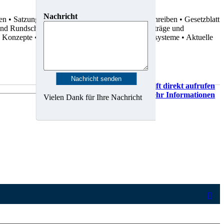
Nachricht
ten
• Satzungen
• Dienstvereinbarungen
• Rundschreiben
• Gesetzblatt
 und Rundschreiben
• Statistiken
• Gutachten
• Verträge und
d Konzepte
• Karten, Pläne und Geo-Informationssysteme
• Aktuelle
Vorschrift direkt aufrufen
Mehr Informationen
Vielen Dank für Ihre Nachricht