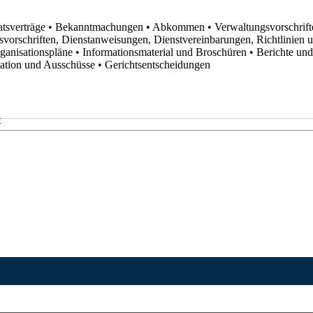
atsverträge
• Bekanntmachungen
• Abkommen
• Verwaltungsvorschrif
svorschriften, Dienstanweisungen, Dienstvereinbarungen, Richtlinien
rganisationspläne
• Informationsmaterial und Broschüren
• Berichte un
utation und Ausschüsse
• Gerichtsentscheidungen