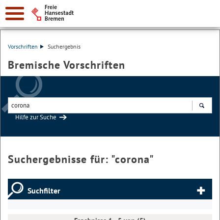
Vorschriften
Suchergebnis
Bremische Vorschriften
Hilfe zur Suche
Suchen
Suchergebnisse für: "
corona
"
Suchfilter