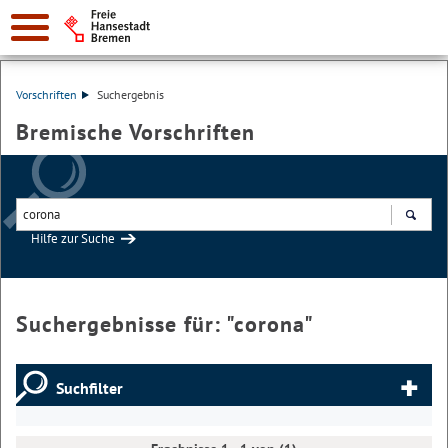
Vorschriften
Suchergebnis
Bremische Vorschriften
Hilfe zur Suche
Suchen
Suchergebnisse für: "
corona
"
Suchfilter