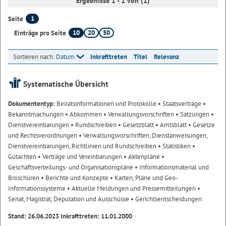
Ergebnisse 1 - 1 von (1)
1
Seite
10
20
50
Einträge pro Seite
Sortieren nach:
Datum
Inkrafttreten
Titel
Relevanz
Systematische Übersicht
Dokumententyp:
Beiratsinformationen und Protokolle
• Staatsverträge
•
Bekanntmachungen
• Abkommen
• Verwaltungsvorschriften
• Satzungen
•
Dienstvereinbarungen
• Rundschreiben
• Gesetzblatt
• Amtsblatt
• Gesetze
und Rechtsverordnungen
• Verwaltungsvorschriften, Dienstanweisungen,
Dienstvereinbarungen, Richtlinien und Rundschreiben
• Statistiken
•
Gutachten
• Verträge und Vereinbarungen
• Aktenpläne
•
Geschäftsverteilungs- und Organisationspläne
• Informationsmaterial und
Broschüren
• Berichte und Konzepte
• Karten, Pläne und Geo-
Informationssysteme
• Aktuelle Meldungen und Pressemitteilungen
•
Senat, Magistrat, Deputation und Ausschüsse
• Gerichtsentscheidungen
Stand: 26.06.2023 Inkrafttreten: 11.01.2000