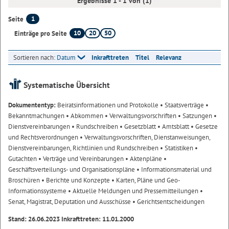
Ergebnisse 1 - 1 von (1)
1
Seite
10
20
50
Einträge pro Seite
Sortieren nach:
Datum
Inkrafttreten
Titel
Relevanz
Systematische Übersicht
Dokumententyp:
Beiratsinformationen und Protokolle
• Staatsverträge
•
Bekanntmachungen
• Abkommen
• Verwaltungsvorschriften
• Satzungen
•
Dienstvereinbarungen
• Rundschreiben
• Gesetzblatt
• Amtsblatt
• Gesetze
und Rechtsverordnungen
• Verwaltungsvorschriften, Dienstanweisungen,
Dienstvereinbarungen, Richtlinien und Rundschreiben
• Statistiken
•
Gutachten
• Verträge und Vereinbarungen
• Aktenpläne
•
Geschäftsverteilungs- und Organisationspläne
• Informationsmaterial und
Broschüren
• Berichte und Konzepte
• Karten, Pläne und Geo-
Informationssysteme
• Aktuelle Meldungen und Pressemitteilungen
•
Senat, Magistrat, Deputation und Ausschüsse
• Gerichtsentscheidungen
Stand: 26.06.2023 Inkrafttreten: 11.01.2000