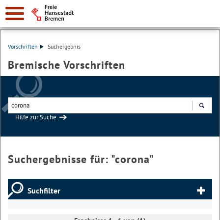
Vorschriften
Suchergebnis
Bremische Vorschriften
Hilfe zur Suche
Suchen
Suchergebnisse für: "
corona
"
Suchfilter