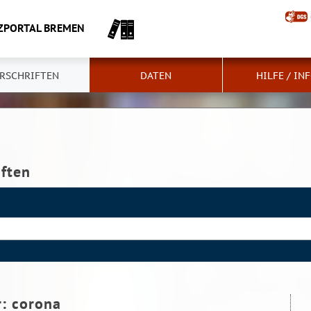
ZPORTAL BREMEN
RSCHRIFTEN
DATEN
HILFE / IN
iften
r:
corona