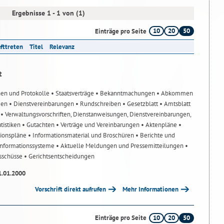
Ergebnisse 1 - 1 von (1)
10
20
50
Einträge pro Seite
afttreten
Titel
Relevanz
t
nen und Protokolle
• Staatsverträge
• Bekanntmachungen
• Abkommen
gen
• Dienstvereinbarungen
• Rundschreiben
• Gesetzblatt
• Amtsblatt
n
• Verwaltungsvorschriften, Dienstanweisungen, Dienstvereinbarungen,
atistiken
• Gutachten
• Verträge und Vereinbarungen
• Aktenpläne
•
tionspläne
• Informationsmaterial und Broschüren
• Berichte und
-Informationssysteme
• Aktuelle Meldungen und Pressemitteilungen
•
usschüsse
• Gerichtsentscheidungen
1.01.2000
Vorschrift direkt aufrufen
Mehr Informationen
10
20
50
Einträge pro Seite