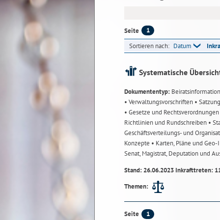
1
Seite
Sortieren nach:
Datum
Inkr
Systematische Übersich
Dokumententyp:
Beiratsinformatio
• Verwaltungsvorschriften
• Satzun
• Gesetze und Rechtsverordnunge
Richtlinien und Rundschreiben
• St
Geschäftsverteilungs- und Organisa
Konzepte
• Karten, Pläne und Geo
Senat, Magistrat, Deputation und A
Stand: 26.06.2023 Inkrafttreten: 1
Themen:
1
Seite