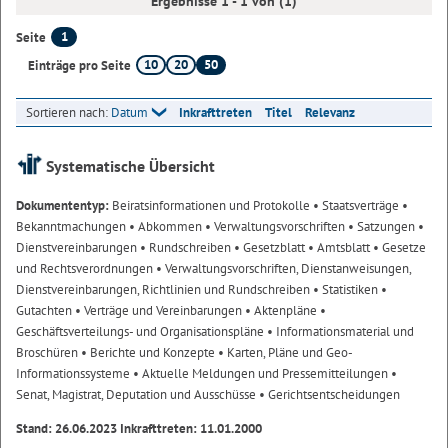
Ergebnisse 1 - 1 von (1)
1
Seite
10
20
50
Einträge pro Seite
Sortieren nach:
Datum
Inkrafttreten
Titel
Relevanz
Systematische Übersicht
Dokumententyp:
Beiratsinformationen und Protokolle
• Staatsverträge
•
Bekanntmachungen
• Abkommen
• Verwaltungsvorschriften
• Satzungen
•
Dienstvereinbarungen
• Rundschreiben
• Gesetzblatt
• Amtsblatt
• Gesetze
und Rechtsverordnungen
• Verwaltungsvorschriften, Dienstanweisungen,
Dienstvereinbarungen, Richtlinien und Rundschreiben
• Statistiken
•
Gutachten
• Verträge und Vereinbarungen
• Aktenpläne
•
Geschäftsverteilungs- und Organisationspläne
• Informationsmaterial und
Broschüren
• Berichte und Konzepte
• Karten, Pläne und Geo-
Informationssysteme
• Aktuelle Meldungen und Pressemitteilungen
•
Senat, Magistrat, Deputation und Ausschüsse
• Gerichtsentscheidungen
Stand: 26.06.2023 Inkrafttreten: 11.01.2000