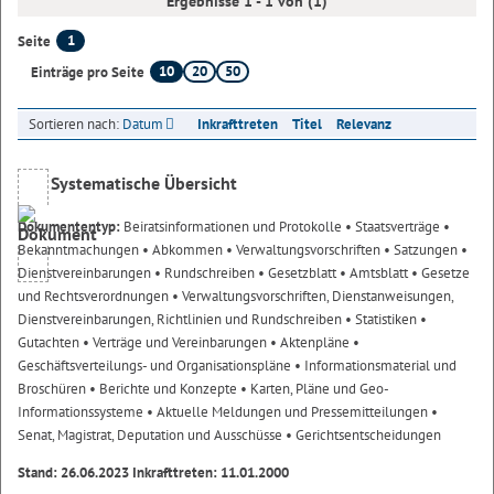
Ergebnisse 1 - 1 von (1)
1
Seite
10
20
50
Einträge pro Seite
Sortieren nach:
Datum
Inkrafttreten
Titel
Relevanz
Systematische Übersicht
Dokumententyp:
Beiratsinformationen und Protokolle
• Staatsverträge
•
Bekanntmachungen
• Abkommen
• Verwaltungsvorschriften
• Satzungen
•
Dienstvereinbarungen
• Rundschreiben
• Gesetzblatt
• Amtsblatt
• Gesetze
und Rechtsverordnungen
• Verwaltungsvorschriften, Dienstanweisungen,
Dienstvereinbarungen, Richtlinien und Rundschreiben
• Statistiken
•
Gutachten
• Verträge und Vereinbarungen
• Aktenpläne
•
Geschäftsverteilungs- und Organisationspläne
• Informationsmaterial und
Broschüren
• Berichte und Konzepte
• Karten, Pläne und Geo-
Informationssysteme
• Aktuelle Meldungen und Pressemitteilungen
•
Senat, Magistrat, Deputation und Ausschüsse
• Gerichtsentscheidungen
Stand: 26.06.2023 Inkrafttreten: 11.01.2000