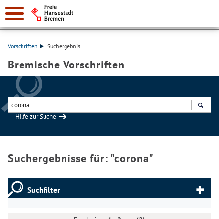
Vorschriften
Suchergebnis
Bremische Vorschriften
Hilfe zur Suche
Suchen
Suchergebnisse für: "
corona
"
Suchfilter