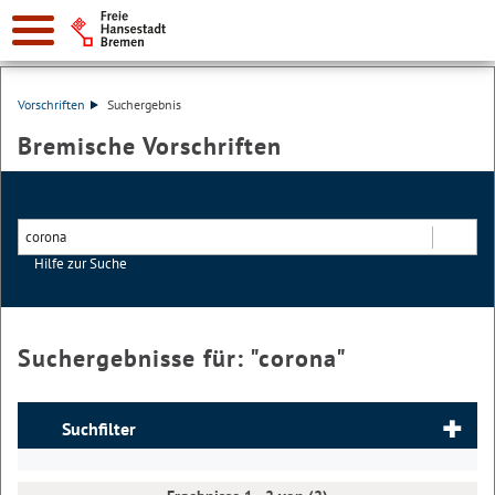
Vorschriften
Suchergebnis
Bremische Vorschriften
Hilfe zur Suche
Suchen
Suchergebnisse für: "
corona
"
Suchfilter