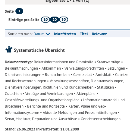
Ergebnisse 1 - 1 von (1)
1
Seite
10
20
50
Einträge pro Seite
Sortieren nach:
Datum
Inkrafttreten
Titel
Relevanz
Systematische Übersicht
Dokumententyp:
Beiratsinformationen und Protokolle
• Staatsverträge
•
Bekanntmachungen
• Abkommen
• Verwaltungsvorschriften
• Satzungen
•
Dienstvereinbarungen
• Rundschreiben
• Gesetzblatt
• Amtsblatt
• Gesetze
und Rechtsverordnungen
• Verwaltungsvorschriften, Dienstanweisungen,
Dienstvereinbarungen, Richtlinien und Rundschreiben
• Statistiken
•
Gutachten
• Verträge und Vereinbarungen
• Aktenpläne
•
Geschäftsverteilungs- und Organisationspläne
• Informationsmaterial und
Broschüren
• Berichte und Konzepte
• Karten, Pläne und Geo-
Informationssysteme
• Aktuelle Meldungen und Pressemitteilungen
•
Senat, Magistrat, Deputation und Ausschüsse
• Gerichtsentscheidungen
Stand: 26.06.2023 Inkrafttreten: 11.01.2000