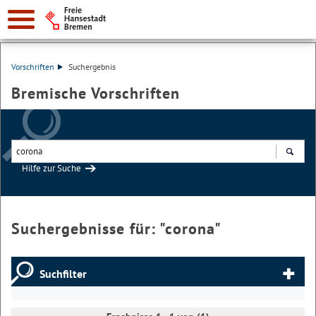
Vorschriften
Suchergebnis
Bremische Vorschriften
Hilfe zur Suche
Suchen
Suchergebnisse für: "
corona
"
Suchfilter