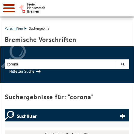
Vorschriften
Suchergebnis
Bremische Vorschriften
Hilfe zur Suche
Suchen
Suchergebnisse für: "
corona
"
Suchfilter