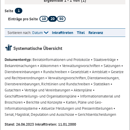
Ergebnisse 1 - 1 von (1)
1
Seite
10
20
50
Einträge pro Seite
Sortieren nach:
Datum
Inkrafttreten
Titel
Relevanz
Systematische Übersicht
Dokumententyp:
Beiratsinformationen und Protokolle
• Staatsverträge
•
Bekanntmachungen
• Abkommen
• Verwaltungsvorschriften
• Satzungen
•
Dienstvereinbarungen
• Rundschreiben
• Gesetzblatt
• Amtsblatt
• Gesetze
und Rechtsverordnungen
• Verwaltungsvorschriften, Dienstanweisungen,
Dienstvereinbarungen, Richtlinien und Rundschreiben
• Statistiken
•
Gutachten
• Verträge und Vereinbarungen
• Aktenpläne
•
Geschäftsverteilungs- und Organisationspläne
• Informationsmaterial und
Broschüren
• Berichte und Konzepte
• Karten, Pläne und Geo-
Informationssysteme
• Aktuelle Meldungen und Pressemitteilungen
•
Senat, Magistrat, Deputation und Ausschüsse
• Gerichtsentscheidungen
Stand: 26.06.2023 Inkrafttreten: 11.01.2000