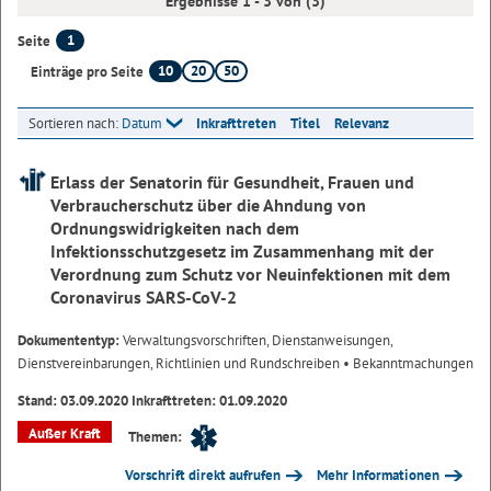
Ergebnisse 1 - 3 von (3)
1
Seite
10
20
50
Einträge pro Seite
Sortieren nach:
Datum
Inkrafttreten
Titel
Relevanz
Erlass der Senatorin für Gesundheit, Frauen und
Verbraucherschutz über die Ahndung von
Ordnungswidrigkeiten nach dem
Infektionsschutzgesetz im Zusammenhang mit der
Verordnung zum Schutz vor Neuinfektionen mit dem
Coronavirus SARS-CoV-2
Dokumententyp:
Verwaltungsvorschriften, Dienstanweisungen,
Dienstvereinbarungen, Richtlinien und Rundschreiben
• Bekanntmachungen
Stand: 03.09.2020 Inkrafttreten: 01.09.2020
Außer Kraft
Themen:
Vorschrift direkt aufrufen
Mehr Informationen