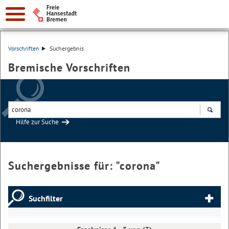
Vorschriften
Suchergebnis
Bremische Vorschriften
Hilfe zur Suche
Suchen
Suchergebnisse für: "
corona
"
Suchfilter