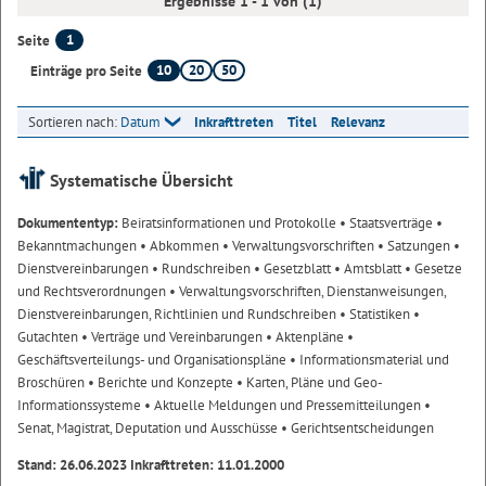
Ergebnisse 1 - 1 von (1)
1
Seite
10
20
50
Einträge pro Seite
Sortieren nach:
Datum
Inkrafttreten
Titel
Relevanz
Systematische Übersicht
Dokumententyp:
Beiratsinformationen und Protokolle
• Staatsverträge
•
Bekanntmachungen
• Abkommen
• Verwaltungsvorschriften
• Satzungen
•
Dienstvereinbarungen
• Rundschreiben
• Gesetzblatt
• Amtsblatt
• Gesetze
und Rechtsverordnungen
• Verwaltungsvorschriften, Dienstanweisungen,
Dienstvereinbarungen, Richtlinien und Rundschreiben
• Statistiken
•
Gutachten
• Verträge und Vereinbarungen
• Aktenpläne
•
Geschäftsverteilungs- und Organisationspläne
• Informationsmaterial und
Broschüren
• Berichte und Konzepte
• Karten, Pläne und Geo-
Informationssysteme
• Aktuelle Meldungen und Pressemitteilungen
•
Senat, Magistrat, Deputation und Ausschüsse
• Gerichtsentscheidungen
Stand: 26.06.2023 Inkrafttreten: 11.01.2000