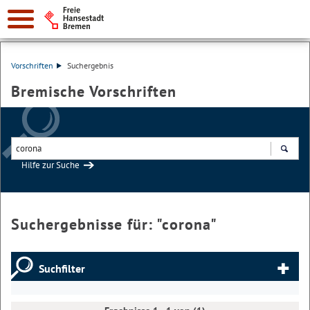
Vorschriften
Suchergebnis
Bremische Vorschriften
Hilfe zur Suche
Suchen
Suchergebnisse für: "
corona
"
Suchfilter