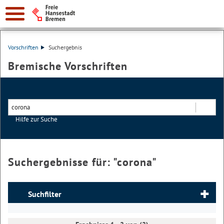
Vorschriften
Suchergebnis
Bremische Vorschriften
Hilfe zur Suche
Suchen
Suchergebnisse für: "
corona
"
Suchfilter