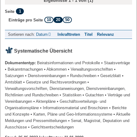
Ergebnisse 1 - 1 von (1)
1
Seite
10
20
50
Einträge pro Seite
Sortieren nach:
Datum
Inkrafttreten
Titel
Relevanz
Systematische Übersicht
Dokumententyp:
Beiratsinformationen und Protokolle
• Staatsverträge
• Bekanntmachungen
• Abkommen
• Verwaltungsvorschriften
•
Satzungen
• Dienstvereinbarungen
• Rundschreiben
• Gesetzblatt
•
Amtsblatt
• Gesetze und Rechtsverordnungen
•
Verwaltungsvorschriften, Dienstanweisungen, Dienstvereinbarungen,
Richtlinien und Rundschreiben
• Statistiken
• Gutachten
• Verträge und
Vereinbarungen
• Aktenpläne
• Geschäftsverteilungs- und
Organisationspläne
• Informationsmaterial und Broschüren
• Berichte
und Konzepte
• Karten, Pläne und Geo-Informationssysteme
• Aktuelle
Meldungen und Pressemitteilungen
• Senat, Magistrat, Deputation und
Ausschüsse
• Gerichtsentscheidungen