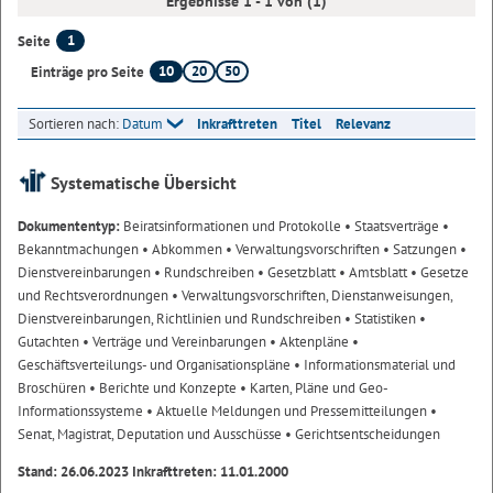
Ergebnisse 1 - 1 von (1)
1
Seite
10
20
50
Einträge pro Seite
Sortieren nach:
Datum
Inkrafttreten
Titel
Relevanz
Systematische Übersicht
Dokumententyp:
Beiratsinformationen und Protokolle
• Staatsverträge
•
Bekanntmachungen
• Abkommen
• Verwaltungsvorschriften
• Satzungen
•
Dienstvereinbarungen
• Rundschreiben
• Gesetzblatt
• Amtsblatt
• Gesetze
und Rechtsverordnungen
• Verwaltungsvorschriften, Dienstanweisungen,
Dienstvereinbarungen, Richtlinien und Rundschreiben
• Statistiken
•
Gutachten
• Verträge und Vereinbarungen
• Aktenpläne
•
Geschäftsverteilungs- und Organisationspläne
• Informationsmaterial und
Broschüren
• Berichte und Konzepte
• Karten, Pläne und Geo-
Informationssysteme
• Aktuelle Meldungen und Pressemitteilungen
•
Senat, Magistrat, Deputation und Ausschüsse
• Gerichtsentscheidungen
Stand: 26.06.2023 Inkrafttreten: 11.01.2000