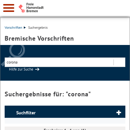
Vorschriften
Suchergebnis
Bremische Vorschriften
Hilfe zur Suche
Suchen
Suchergebnisse für: "
corona
"
Suchfilter