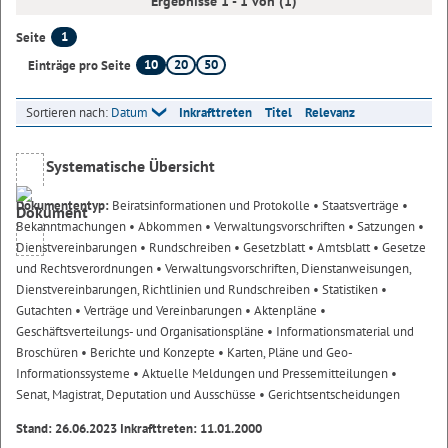
Ergebnisse 1 - 1 von (1)
1
Seite
10
20
50
Einträge pro Seite
Sortieren nach:
Datum
Inkrafttreten
Titel
Relevanz
Systematische Übersicht
Dokumententyp:
Beiratsinformationen und Protokolle
• Staatsverträge
•
Bekanntmachungen
• Abkommen
• Verwaltungsvorschriften
• Satzungen
•
Dienstvereinbarungen
• Rundschreiben
• Gesetzblatt
• Amtsblatt
• Gesetze
und Rechtsverordnungen
• Verwaltungsvorschriften, Dienstanweisungen,
Dienstvereinbarungen, Richtlinien und Rundschreiben
• Statistiken
•
Gutachten
• Verträge und Vereinbarungen
• Aktenpläne
•
Geschäftsverteilungs- und Organisationspläne
• Informationsmaterial und
Broschüren
• Berichte und Konzepte
• Karten, Pläne und Geo-
Informationssysteme
• Aktuelle Meldungen und Pressemitteilungen
•
Senat, Magistrat, Deputation und Ausschüsse
• Gerichtsentscheidungen
Stand: 26.06.2023 Inkrafttreten: 11.01.2000