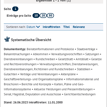
Ergebnisse 1 - 1 von (1)
1
Seite
10
20
50
Einträge pro Seite
Sortieren nach:
Datum
Inkrafttreten
Titel
Relevanz
Systematische Übersicht
Dokumententyp:
Beiratsinformationen und Protokolle
• Staatsverträge
•
Bekanntmachungen
• Abkommen
• Verwaltungsvorschriften
• Satzungen
•
Dienstvereinbarungen
• Rundschreiben
• Gesetzblatt
• Amtsblatt
• Gesetze
und Rechtsverordnungen
• Verwaltungsvorschriften, Dienstanweisungen,
Dienstvereinbarungen, Richtlinien und Rundschreiben
• Statistiken
•
Gutachten
• Verträge und Vereinbarungen
• Aktenpläne
•
Geschäftsverteilungs- und Organisationspläne
• Informationsmaterial und
Broschüren
• Berichte und Konzepte
• Karten, Pläne und Geo-
Informationssysteme
• Aktuelle Meldungen und Pressemitteilungen
•
Senat, Magistrat, Deputation und Ausschüsse
• Gerichtsentscheidungen
Stand: 26.06.2023 Inkrafttreten: 11.01.2000