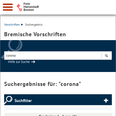
Vorschriften
Suchergebnis
Bremische Vorschriften
Hilfe zur Suche
Suchen
Suchergebnisse für: "
corona
"
Suchfilter