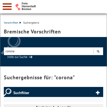
Vorschriften
Suchergebnis
Bremische Vorschriften
Hilfe zur Suche
Suchen
Suchergebnisse für: "
corona
"
Suchfilter