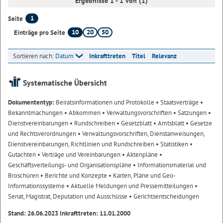
Ergebnisse 1 - 1 von (1)
1
Seite
10
20
50
Einträge pro Seite
Sortieren nach:
Datum
Inkrafttreten
Titel
Relevanz
Systematische Übersicht
Dokumententyp:
Beiratsinformationen und Protokolle
• Staatsverträge
•
Bekanntmachungen
• Abkommen
• Verwaltungsvorschriften
• Satzungen
•
Dienstvereinbarungen
• Rundschreiben
• Gesetzblatt
• Amtsblatt
• Gesetze
und Rechtsverordnungen
• Verwaltungsvorschriften, Dienstanweisungen,
Dienstvereinbarungen, Richtlinien und Rundschreiben
• Statistiken
•
Gutachten
• Verträge und Vereinbarungen
• Aktenpläne
•
Geschäftsverteilungs- und Organisationspläne
• Informationsmaterial und
Broschüren
• Berichte und Konzepte
• Karten, Pläne und Geo-
Informationssysteme
• Aktuelle Meldungen und Pressemitteilungen
•
Senat, Magistrat, Deputation und Ausschüsse
• Gerichtsentscheidungen
Stand: 26.06.2023 Inkrafttreten: 11.01.2000