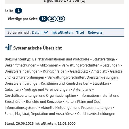
Ergebnisse 1 - 1 von (1)
1
Seite
10
20
50
Einträge pro Seite
Sortieren nach:
Datum
Inkrafttreten
Titel
Relevanz
Systematische Übersicht
Dokumententyp:
Beiratsinformationen und Protokolle
• Staatsverträge
•
Bekanntmachungen
• Abkommen
• Verwaltungsvorschriften
• Satzungen
•
Dienstvereinbarungen
• Rundschreiben
• Gesetzblatt
• Amtsblatt
• Gesetze
und Rechtsverordnungen
• Verwaltungsvorschriften, Dienstanweisungen,
Dienstvereinbarungen, Richtlinien und Rundschreiben
• Statistiken
•
Gutachten
• Verträge und Vereinbarungen
• Aktenpläne
•
Geschäftsverteilungs- und Organisationspläne
• Informationsmaterial und
Broschüren
• Berichte und Konzepte
• Karten, Pläne und Geo-
Informationssysteme
• Aktuelle Meldungen und Pressemitteilungen
•
Senat, Magistrat, Deputation und Ausschüsse
• Gerichtsentscheidungen
Stand: 26.06.2023 Inkrafttreten: 11.01.2000