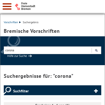
Vorschriften
Suchergebnis
Bremische Vorschriften
Hilfe zur Suche
Suchen
Suchergebnisse für: "
corona
"
Suchfilter