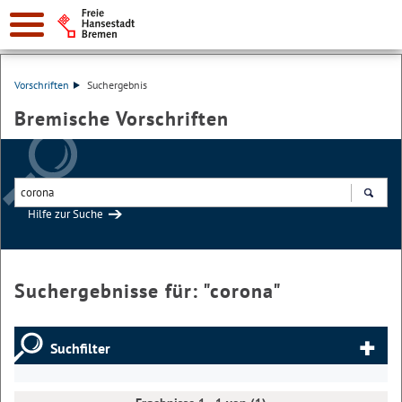
Vorschriften
Suchergebnis
Bremische Vorschriften
Hilfe zur Suche
Suchen
Suchergebnisse für: "
corona
"
Suchfilter