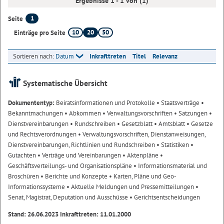
Ergebnisse 1 - 1 von (1)
1
Seite
10
20
50
Einträge pro Seite
Sortieren nach:
Datum
Inkrafttreten
Titel
Relevanz
Systematische Übersicht
Dokumententyp:
Beiratsinformationen und Protokolle
• Staatsverträge
•
Bekanntmachungen
• Abkommen
• Verwaltungsvorschriften
• Satzungen
•
Dienstvereinbarungen
• Rundschreiben
• Gesetzblatt
• Amtsblatt
• Gesetze
und Rechtsverordnungen
• Verwaltungsvorschriften, Dienstanweisungen,
Dienstvereinbarungen, Richtlinien und Rundschreiben
• Statistiken
•
Gutachten
• Verträge und Vereinbarungen
• Aktenpläne
•
Geschäftsverteilungs- und Organisationspläne
• Informationsmaterial und
Broschüren
• Berichte und Konzepte
• Karten, Pläne und Geo-
Informationssysteme
• Aktuelle Meldungen und Pressemitteilungen
•
Senat, Magistrat, Deputation und Ausschüsse
• Gerichtsentscheidungen
Stand: 26.06.2023 Inkrafttreten: 11.01.2000