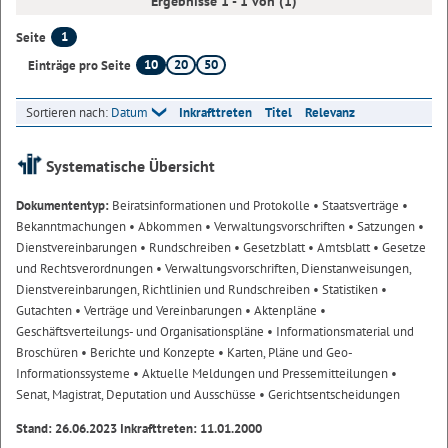
Ergebnisse 1 - 1 von (1)
1
Seite
10
20
50
Einträge pro Seite
Sortieren nach:
Datum
Inkrafttreten
Titel
Relevanz
Systematische Übersicht
Dokumententyp:
Beiratsinformationen und Protokolle
• Staatsverträge
•
Bekanntmachungen
• Abkommen
• Verwaltungsvorschriften
• Satzungen
•
Dienstvereinbarungen
• Rundschreiben
• Gesetzblatt
• Amtsblatt
• Gesetze
und Rechtsverordnungen
• Verwaltungsvorschriften, Dienstanweisungen,
Dienstvereinbarungen, Richtlinien und Rundschreiben
• Statistiken
•
Gutachten
• Verträge und Vereinbarungen
• Aktenpläne
•
Geschäftsverteilungs- und Organisationspläne
• Informationsmaterial und
Broschüren
• Berichte und Konzepte
• Karten, Pläne und Geo-
Informationssysteme
• Aktuelle Meldungen und Pressemitteilungen
•
Senat, Magistrat, Deputation und Ausschüsse
• Gerichtsentscheidungen
Stand: 26.06.2023 Inkrafttreten: 11.01.2000