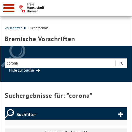
Vorschriften
Suchergebnis
Bremische Vorschriften
Hilfe zur Suche
Suchen
Suchergebnisse für: "
corona
"
Suchfilter