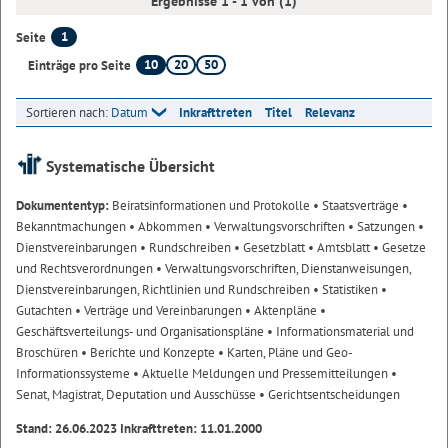
Ergebnisse 1 - 1 von (1)
1
Seite
10
20
50
Einträge pro Seite
Sortieren nach:
Datum
Inkrafttreten
Titel
Relevanz
Systematische Übersicht
Dokumententyp:
Beiratsinformationen und Protokolle
• Staatsverträge
•
Bekanntmachungen
• Abkommen
• Verwaltungsvorschriften
• Satzungen
•
Dienstvereinbarungen
• Rundschreiben
• Gesetzblatt
• Amtsblatt
• Gesetze
und Rechtsverordnungen
• Verwaltungsvorschriften, Dienstanweisungen,
Dienstvereinbarungen, Richtlinien und Rundschreiben
• Statistiken
•
Gutachten
• Verträge und Vereinbarungen
• Aktenpläne
•
Geschäftsverteilungs- und Organisationspläne
• Informationsmaterial und
Broschüren
• Berichte und Konzepte
• Karten, Pläne und Geo-
Informationssysteme
• Aktuelle Meldungen und Pressemitteilungen
•
Senat, Magistrat, Deputation und Ausschüsse
• Gerichtsentscheidungen
Stand: 26.06.2023 Inkrafttreten: 11.01.2000