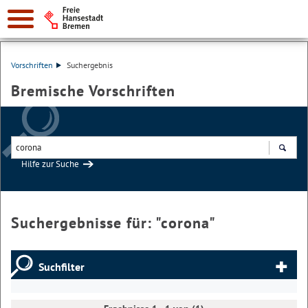
Vorschriften
Suchergebnis
Bremische Vorschriften
Hilfe zur Suche
Suchen
Suchergebnisse für: "
corona
"
Suchfilter