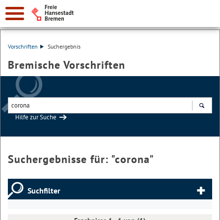
Vorschriften
Suchergebnis
Bremische Vorschriften
Hilfe zur Suche
Suchen
Suchergebnisse für: "
corona
"
Suchfilter