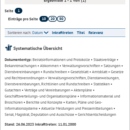
Ergebnisse 1 - 1 von (1)
1
Seite
10
20
50
Einträge pro Seite
Sortieren nach:
Datum
Inkrafttreten
Titel
Relevanz
Systematische Übersicht
Dokumententyp:
Beiratsinformationen und Protokolle
• Staatsverträge
•
Bekanntmachungen
• Abkommen
• Verwaltungsvorschriften
• Satzungen
•
Dienstvereinbarungen
• Rundschreiben
• Gesetzblatt
• Amtsblatt
• Gesetze
und Rechtsverordnungen
• Verwaltungsvorschriften, Dienstanweisungen,
Dienstvereinbarungen, Richtlinien und Rundschreiben
• Statistiken
•
Gutachten
• Verträge und Vereinbarungen
• Aktenpläne
•
Geschäftsverteilungs- und Organisationspläne
• Informationsmaterial und
Broschüren
• Berichte und Konzepte
• Karten, Pläne und Geo-
Informationssysteme
• Aktuelle Meldungen und Pressemitteilungen
•
Senat, Magistrat, Deputation und Ausschüsse
• Gerichtsentscheidungen
Stand: 26.06.2023 Inkrafttreten: 11.01.2000