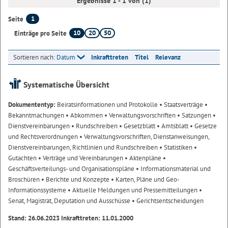
Ergebnisse 1 - 1 von (1)
1
Seite
10
20
50
Einträge pro Seite
Sortieren nach:
Datum
Inkrafttreten
Titel
Relevanz
Systematische Übersicht
Dokumententyp:
Beiratsinformationen und Protokolle
• Staatsverträge
•
Bekanntmachungen
• Abkommen
• Verwaltungsvorschriften
• Satzungen
•
Dienstvereinbarungen
• Rundschreiben
• Gesetzblatt
• Amtsblatt
• Gesetze
und Rechtsverordnungen
• Verwaltungsvorschriften, Dienstanweisungen,
Dienstvereinbarungen, Richtlinien und Rundschreiben
• Statistiken
•
Gutachten
• Verträge und Vereinbarungen
• Aktenpläne
•
Geschäftsverteilungs- und Organisationspläne
• Informationsmaterial und
Broschüren
• Berichte und Konzepte
• Karten, Pläne und Geo-
Informationssysteme
• Aktuelle Meldungen und Pressemitteilungen
•
Senat, Magistrat, Deputation und Ausschüsse
• Gerichtsentscheidungen
Stand: 26.06.2023 Inkrafttreten: 11.01.2000