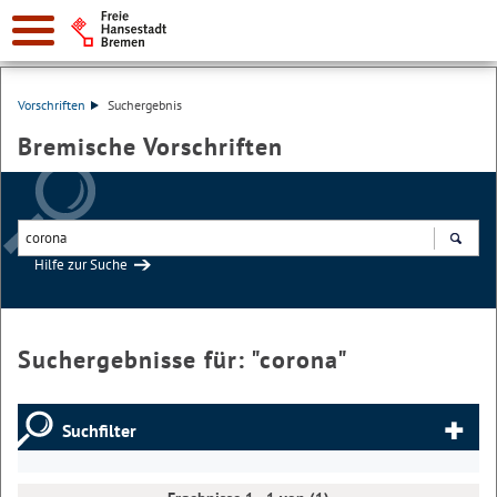
Vorschriften
Suchergebnis
Bremische Vorschriften
Hilfe zur Suche
Suchen
Suchergebnisse für: "
corona
"
Suchfilter