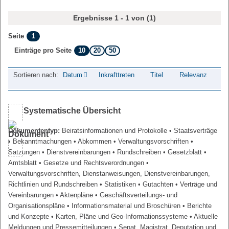
Ergebnisse 1 - 1 von (1)
1
Seite
10
20
50
Einträge pro Seite
Sortieren nach:
Datum
Inkrafttreten
Titel
Relevanz
Systematische Übersicht
Dokumententyp:
Beiratsinformationen und Protokolle
• Staatsverträge
• Bekanntmachungen
• Abkommen
• Verwaltungsvorschriften
•
Satzungen
• Dienstvereinbarungen
• Rundschreiben
• Gesetzblatt
•
Amtsblatt
• Gesetze und Rechtsverordnungen
•
Verwaltungsvorschriften, Dienstanweisungen, Dienstvereinbarungen,
Richtlinien und Rundschreiben
• Statistiken
• Gutachten
• Verträge und
Vereinbarungen
• Aktenpläne
• Geschäftsverteilungs- und
Organisationspläne
• Informationsmaterial und Broschüren
• Berichte
und Konzepte
• Karten, Pläne und Geo-Informationssysteme
• Aktuelle
Meldungen und Pressemitteilungen
• Senat, Magistrat, Deputation und