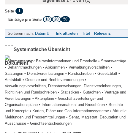
Ergebnisse 1 - 1 von (1)
1
Seite
10
20
50
Einträge pro Seite
Sortieren nach:
Datum
Inkrafttreten
Titel
Relevanz
Systematische Übersicht
Dokumententyp:
Beiratsinformationen und Protokolle
• Staatsverträge
• Bekanntmachungen
• Abkommen
• Verwaltungsvorschriften
•
Satzungen
• Dienstvereinbarungen
• Rundschreiben
• Gesetzblatt
•
Amtsblatt
• Gesetze und Rechtsverordnungen
•
Verwaltungsvorschriften, Dienstanweisungen, Dienstvereinbarungen,
Richtlinien und Rundschreiben
• Statistiken
• Gutachten
• Verträge und
Vereinbarungen
• Aktenpläne
• Geschäftsverteilungs- und
Organisationspläne
• Informationsmaterial und Broschüren
• Berichte
und Konzepte
• Karten, Pläne und Geo-Informationssysteme
• Aktuelle
Meldungen und Pressemitteilungen
• Senat, Magistrat, Deputation und
Ausschüsse
• Gerichtsentscheidungen