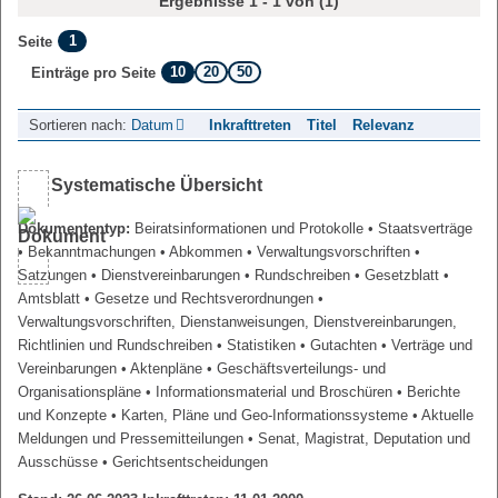
Ergebnisse 1 - 1 von (1)
1
Seite
10
20
50
Einträge pro Seite
Sortieren nach:
Datum
Inkrafttreten
Titel
Relevanz
Systematische Übersicht
Dokumententyp:
Beiratsinformationen und Protokolle
• Staatsverträge
• Bekanntmachungen
• Abkommen
• Verwaltungsvorschriften
•
Satzungen
• Dienstvereinbarungen
• Rundschreiben
• Gesetzblatt
•
Amtsblatt
• Gesetze und Rechtsverordnungen
•
Verwaltungsvorschriften, Dienstanweisungen, Dienstvereinbarungen,
Richtlinien und Rundschreiben
• Statistiken
• Gutachten
• Verträge und
Vereinbarungen
• Aktenpläne
• Geschäftsverteilungs- und
Organisationspläne
• Informationsmaterial und Broschüren
• Berichte
und Konzepte
• Karten, Pläne und Geo-Informationssysteme
• Aktuelle
Meldungen und Pressemitteilungen
• Senat, Magistrat, Deputation und
Ausschüsse
• Gerichtsentscheidungen