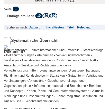
Ergebnisse 1 - 1 von (1)
1
Seite
10
20
50
Einträge pro Seite
Sortieren nach:
Datum
Inkrafttreten
Titel
Relevanz
Systematische Übersicht
Dokumententyp:
Beiratsinformationen und Protokolle
• Staatsverträge
• Bekanntmachungen
• Abkommen
• Verwaltungsvorschriften
•
Satzungen
• Dienstvereinbarungen
• Rundschreiben
• Gesetzblatt
•
Amtsblatt
• Gesetze und Rechtsverordnungen
•
Verwaltungsvorschriften, Dienstanweisungen, Dienstvereinbarungen,
Richtlinien und Rundschreiben
• Statistiken
• Gutachten
• Verträge und
Vereinbarungen
• Aktenpläne
• Geschäftsverteilungs- und
Organisationspläne
• Informationsmaterial und Broschüren
• Berichte
und Konzepte
• Karten, Pläne und Geo-Informationssysteme
• Aktuelle
Meldungen und Pressemitteilungen
• Senat, Magistrat, Deputation und
Ausschüsse
• Gerichtsentscheidungen